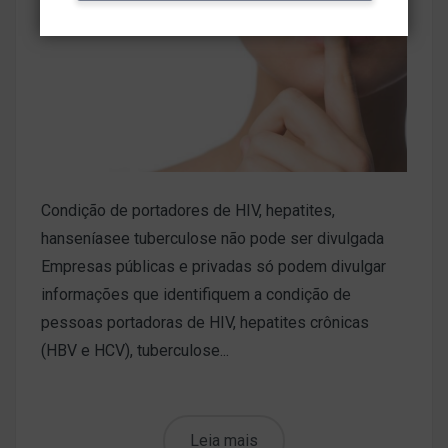
Condição de portadores de HIV, hepatites,
hanseníasee tuberculose não pode ser divulgada
Empresas públicas e privadas só podem divulgar
informações que identifiquem a condição de
pessoas portadoras de HIV, hepatites crônicas
(HBV e HCV), tuberculose...
Leia mais