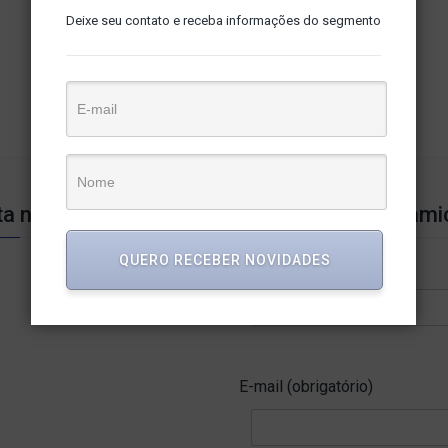
Deixe seu contato e receba informações do segmento
ta nossa página
Conte com a Dynami
QUERO RECEBER NOVIDADES
Nome (obrigatório)
E-mail (obrigatório)