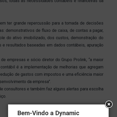
sos, todas as necessidades contábeis e financeiras da
em ter grande repercussão para a tomada de decisões
: demonstrativos de fluxo de caixa, de contas a pagar,
role do ativo imobilizado, dos custos, demonstração do
os e resultados baseadas em dados contábeis, apuração
de empresas e sócio diretor do Grupo Prolink, “a maior
 contábil é a implementação de melhorias que agregam
 redução de gastos com impostos e uma eficiência maior
desenvolvimento da empresa”.
de consultores e também faz alguns alertas para escolha
iço.
Bem-Vindo a Dynamic